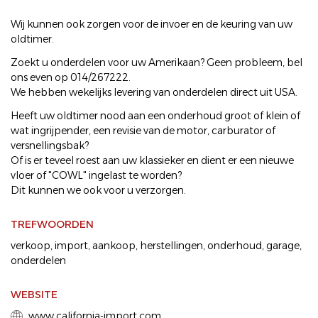
Wij kunnen ook zorgen voor de invoer en de keuring van uw
oldtimer.
Zoekt u onderdelen voor uw Amerikaan? Geen probleem, bel
ons even op 014/267222.
We hebben wekelijks levering van onderdelen direct uit USA.
Heeft uw oldtimer nood aan een onderhoud groot of klein of
wat ingrijpender, een revisie van de motor, carburator of
versnellingsbak?
Of is er teveel roest aan uw klassieker en dient er een nieuwe
vloer of "COWL" ingelast te worden?
Dit kunnen we ook voor u verzorgen.
TREFWOORDEN
verkoop
,
import
,
aankoop
,
herstellingen
,
onderhoud
,
garage
,
onderdelen
WEBSITE
www.california-import.com