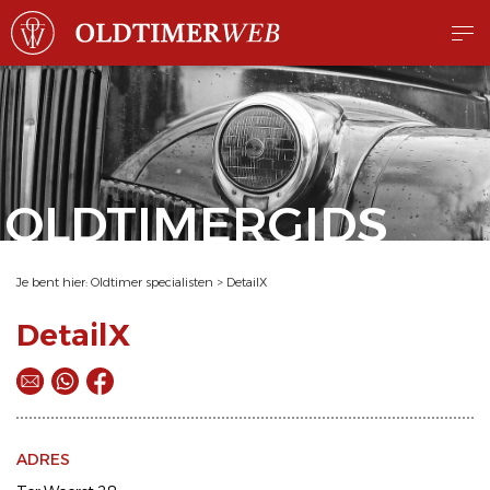
OLDTIMERGIDS
Je bent hier:
Oldtimer specialisten
>
DetailX
DetailX
ADRES