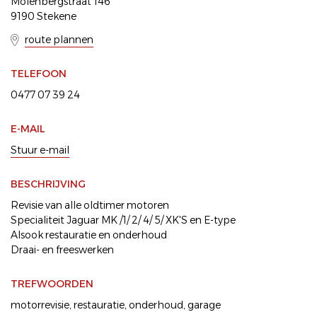
Molenbergstraat 146
9190 Stekene
route plannen
TELEFOON
0477 07 39 24
E-MAIL
Stuur e-mail
BESCHRIJVING
Revisie van alle oldtimer motoren
Specialiteit Jaguar MK /1/ 2/ 4/ 5/ XK'S en E-type
Alsook restauratie en onderhoud
Draai- en freeswerken
TREFWOORDEN
motorrevisie
,
restauratie
,
onderhoud
,
garage