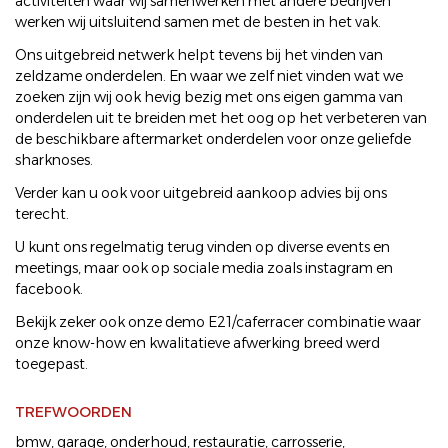
activiteiten waar wij samenwerken met andere bedrijven
werken wij uitsluitend samen met de besten in het vak.
Ons uitgebreid netwerk helpt tevens bij het vinden van
zeldzame onderdelen. En waar we zelf niet vinden wat we
zoeken zijn wij ook hevig bezig met ons eigen gamma van
onderdelen uit te breiden met het oog op het verbeteren van
de beschikbare aftermarket onderdelen voor onze geliefde
sharknoses.
Verder kan u ook voor uitgebreid aankoop advies bij ons
terecht.
U kunt ons regelmatig terug vinden op diverse events en
meetings, maar ook op sociale media zoals instagram en
facebook.
Bekijk zeker ook onze demo E21/caferracer combinatie waar
onze know-how en kwalitatieve afwerking breed werd
toegepast.
TREFWOORDEN
bmw
,
garage
,
onderhoud
,
restauratie
,
carrosserie
,