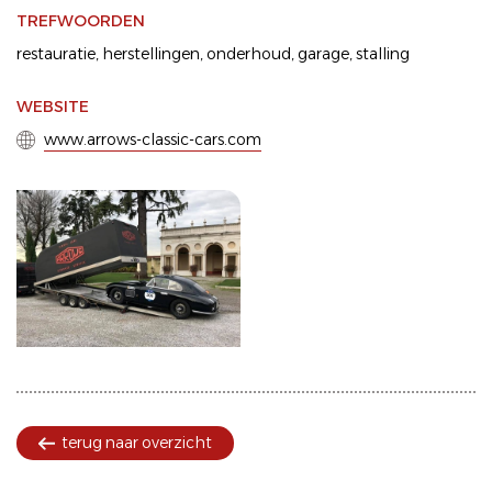
TREFWOORDEN
restauratie
,
herstellingen
,
onderhoud
,
garage
,
stalling
WEBSITE
www.arrows-classic-cars.com
terug naar overzicht