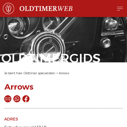
OLDTIMERGIDS
Je bent hier:
Oldtimer specialisten
>
Arrows
Arrows
ADRES