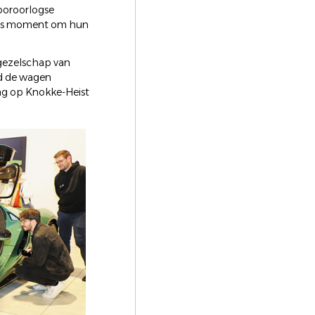
vooroorlogse
k als moment om hun
 gezelschap van
rd de wagen
dag op Knokke-Heist