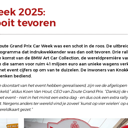
eek 2025:
oit tevoren
te Grand Prix Car Week was een schot in de roos. De uitbrei
rogramma dat indrukwekkender was dan ooit tevoren. Drie rally
de komst van de BMW Art Car Collection, de wereldpremière v
n die samen voor ruim 41 miljoen euro aan unieke wagens verk
het event cijfers op om van te duizelen. De inwoners van Knok
enken bediend.
e doorstart van het event hebben gerealiseerd, zijn we de afgelop
keld,” aldus Koen Van Hout, CEO van Zoute Grand Prix. “Dankzij d
nt – niet in het minst een extra dag - en dus ook een extra rally.
. Nergens anders ter wereld vind je zoveel ‘kunst op vier wielen’ op 
ereldkaart gezet.”