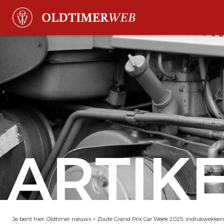
ARTIK
Je bent hier:
Oldtimer nieuws
>
Zoute Grand Prix Car Week 2025: indrukwekkend