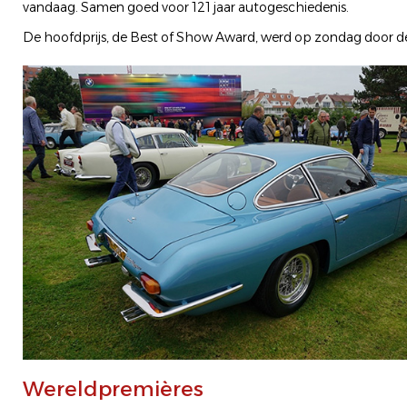
vandaag. Samen goed voor 121 jaar autogeschiedenis.
De hoofdprijs, de Best of Show Award, werd op zondag door de i
Wereldpremières