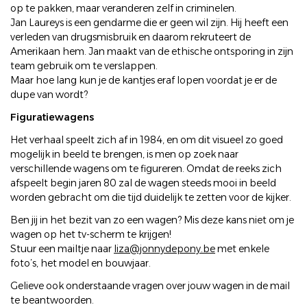
op te pakken, maar veranderen zelf in criminelen.
Jan Laureys is een gendarme die er geen wil zijn. Hij heeft een
verleden van drugsmisbruik en daarom rekruteert de
Amerikaan hem. Jan maakt van de ethische ontsporing in zijn
team gebruik om te verslappen.
Maar hoe lang kun je de kantjes eraf lopen voordat je er de
dupe van wordt?
Figuratiewagens
Het verhaal speelt zich af in 1984, en om dit visueel zo goed
mogelijk in beeld te brengen, is men op zoek naar
verschillende wagens om te figureren. Omdat de reeks zich
afspeelt begin jaren 80 zal de wagen steeds mooi in beeld
worden gebracht om die tijd duidelijk te zetten voor de kijker.
Ben jij in het bezit van zo een wagen? Mis deze kans niet om je
wagen op het tv-scherm te krijgen!
Stuur een mailtje naar
liza@jonnydepony.be
met enkele
foto’s, het model en bouwjaar.
Gelieve ook onderstaande vragen over jouw wagen in de mail
te beantwoorden.