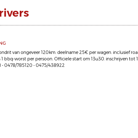
rivers
ING
l rondrit van ongeveer 120km. deelname 25€ per wagen. inclusief ro
 bbq-worst per persoon. Officiele start om 13u30. inschrijven tot 1
 - 0478/785120 - 0475/438922