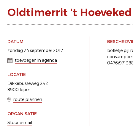
Oldtimerrit 't Hoeveked
DATUM
BESCHRIJV
zondag 24 september 2017
bolletje pij
consumpties 1
toevoegen in agenda
0476/971388
LOCATIE
Dikkebusseweg 242
8900 Ieper
route plannen
ORGANISATIE
Stuur e-mail