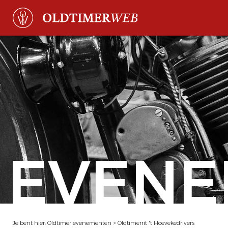
EVENE
Je bent hier:
Oldtimer evenementen
>
Oldtimerrit 't Hoevekedrivers