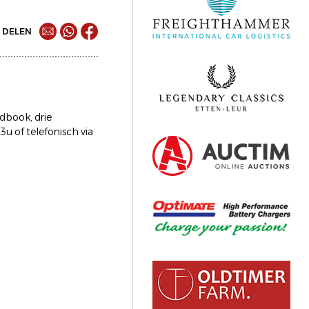
DELEN
adbook, drie
3u of telefonisch via