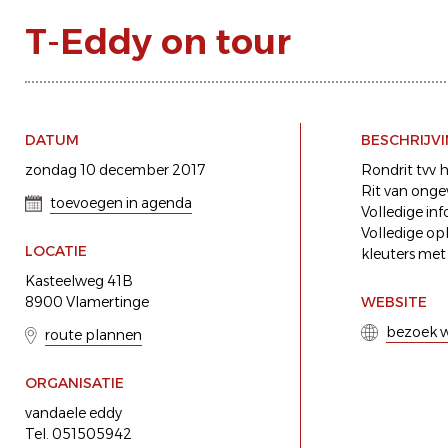
T-Eddy on tour
DATUM
BESCHRIJV
zondag 10 december 2017
Rondrit tvv 
Rit van ongev
toevoegen in agenda
Volledige inf
Volledige op
LOCATIE
kleuters met
Kasteelweg 41B
8900 Vlamertinge
WEBSITE
bezoek w
route plannen
ORGANISATIE
vandaele eddy
Tel. 051505942