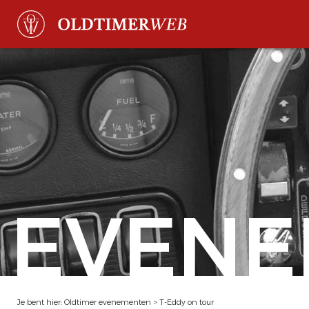
EVENE
Je bent hier:
Oldtimer evenementen
>
T-Eddy on tour