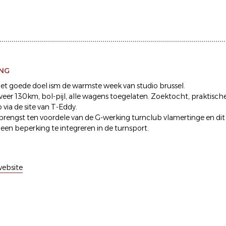
ING
het goede doel ism de warmste week van studio brussel.
eer 130km, bol-pijl, alle wagens toegelaten. Zoektocht, praktische 
o via de site van T-Eddy.
brengst ten voordele van de G-werking turnclub vlamertinge en di
 een beperking te integreren in de turnsport.
ebsite