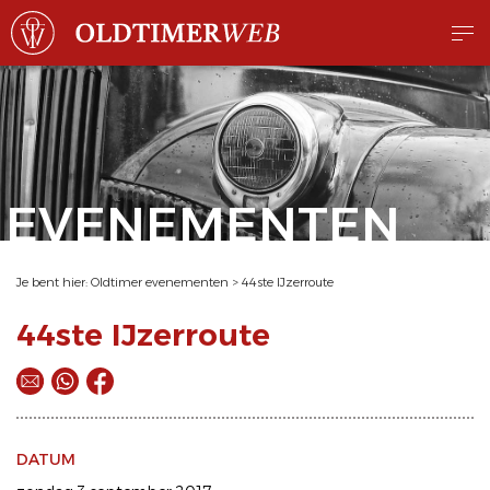
EVENEMENTEN
Je bent hier:
Oldtimer evenementen
>
44ste IJzerroute
44ste IJzerroute
DATUM