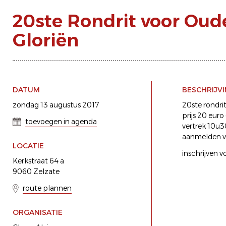
20ste Rondrit voor Ou
Gloriën
DATUM
BESCHRIJV
zondag 13 augustus 2017
20ste rondri
prijs 20 eur
toevoegen in agenda
vertrek 10u3
aanmelden v
LOCATIE
inschrijven 
Kerkstraat 64 a
9060 Zelzate
route plannen
ORGANISATIE