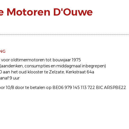
de Motoren D'Ouwe
ING
t voor oldtimermotoren tot bouwjaar 1975
o (aandenken, consumpties en middagmaal inbegrepen)
0 aan het oud klooster te Zelzate, Kerkstraat 64a
anaf 9 uur
voor 10/8 door te betalen op BE06 979 145 113 722 BIC ARSPBE22