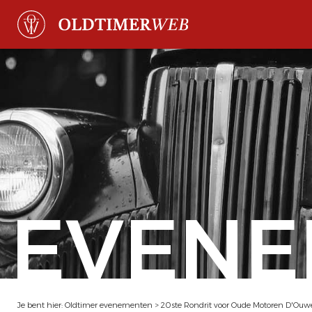
EVENE
Je bent hier:
Oldtimer evenementen
>
20ste Rondrit voor Oude Motoren D'Ouwe