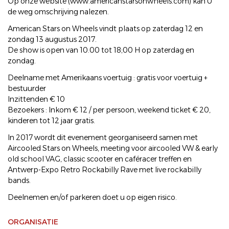
Op onze website (www.americanstarsonwheels.com) kan U
de weg omschrijving nalezen.
American Stars on Wheels vindt plaats op zaterdag 12 en
zondag 13 augustus 2017.
De show is open van 10.00 tot 18;00 H op zaterdag en
zondag.
Deelname met Amerikaans voertuig : gratis voor voertuig +
bestuurder
Inzittenden € 10
Bezoekers : Inkom € 12 / per persoon, weekend ticket € 20,
kinderen tot 12 jaar gratis.
In 2017 wordt dit evenement georganiseerd samen met
Aircooled Stars on Wheels, meeting voor aircooled VW & early
old school VAG, classic scooter en caféracer treffen en
Antwerp-Expo Retro Rockabilly Rave met live rockabilly
bands.
Deelnemen en/of parkeren doet u op eigen risico.
ORGANISATIE