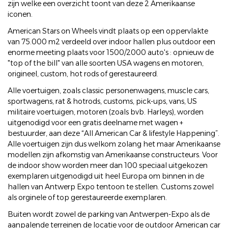
zijn welke een overzicht toont van deze 2 Amerikaanse
iconen.
American Stars on Wheels vindt plaats op een oppervlakte
van 75.000 m2 verdeeld over indoor hallen plus outdoor een
enorme meeting plaats voor 1500/2000 auto's : opnieuw de
"top of the bill" van alle soorten USA wagens en motoren,
origineel, custom, hot rods of gerestaureerd.
Alle voertuigen, zoals classic personenwagens, muscle cars,
sportwagens, rat & hotrods, customs, pick-ups, vans, US
militaire voertuigen, motoren (zoals bvb. Harleys), worden
uitgenodigd voor een gratis deelname met wagen +
bestuurder, aan deze “All American Car & lifestyle Happening”.
Alle voertuigen zijn dus welkom zolang het maar Amerikaanse
modellen zijn afkomstig van Amerikaanse constructeurs. Voor
de indoor show worden meer dan 100 speciaal uitgekozen
exemplaren uitgenodigd uit heel Europa om binnen in de
hallen van Antwerp Expo tentoon te stellen. Customs zowel
als orginele of top gerestaureerde exemplaren.
Buiten wordt zowel de parking van Antwerpen-Expo als de
aanpalende terreinen de locatie voor de outdoor American car