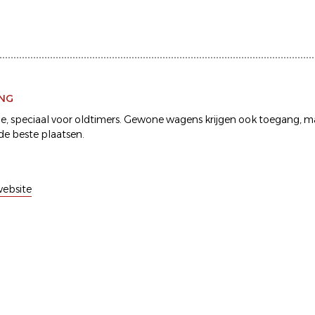
ING
ie, speciaal voor oldtimers. Gewone wagens krijgen ook toegang, ma
de beste plaatsen.
ebsite