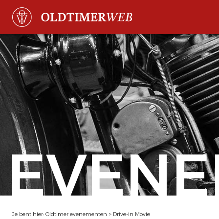
EVENE
Je bent hier:
Oldtimer evenementen
>
Drive-in Movie