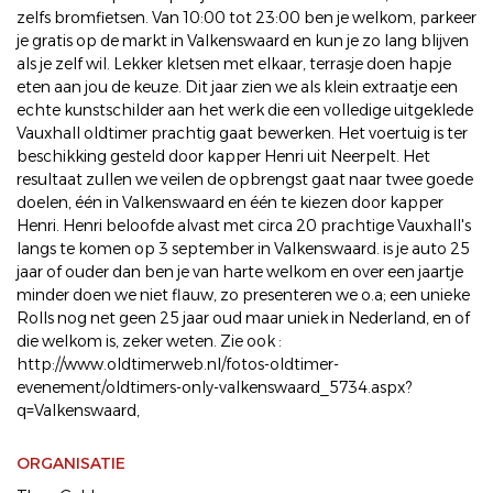
zelfs bromfietsen. Van 10:00 tot 23:00 ben je welkom, parkeer
je gratis op de markt in Valkenswaard en kun je zo lang blijven
als je zelf wil. Lekker kletsen met elkaar, terrasje doen hapje
eten aan jou de keuze. Dit jaar zien we als klein extraatje een
echte kunstschilder aan het werk die een volledige uitgeklede
Vauxhall oldtimer prachtig gaat bewerken. Het voertuig is ter
beschikking gesteld door kapper Henri uit Neerpelt. Het
resultaat zullen we veilen de opbrengst gaat naar twee goede
doelen, één in Valkenswaard en één te kiezen door kapper
Henri. Henri beloofde alvast met circa 20 prachtige Vauxhall's
langs te komen op 3 september in Valkenswaard. is je auto 25
jaar of ouder dan ben je van harte welkom en over een jaartje
minder doen we niet flauw, zo presenteren we o.a; een unieke
Rolls nog net geen 25 jaar oud maar uniek in Nederland, en of
die welkom is, zeker weten. Zie ook :
http://www.oldtimerweb.nl/fotos-oldtimer-
evenement/oldtimers-only-valkenswaard_5734.aspx?
q=Valkenswaard,
ORGANISATIE