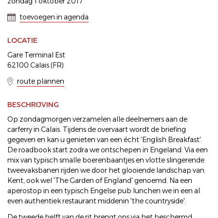
zondag 1 oktober 2017
toevoegen in agenda
LOCATIE
Gare Terminal Est
62100 Calais (FR)
route plannen
BESCHRIJVING
Op zondagmorgen verzamelen alle deelnemers aan de
carferry in Calais. Tijdens de overvaart wordt de briefing
gegeven en kan u genieten van een écht 'English Breakfast'.
De roadbook start zodra we ontschepen in Engeland. Via een
mix van typisch smalle boerenbaantjes en vlotte slingerende
tweevaksbanen rijden we door het glooiende landschap van
Kent, ook wel 'The Garden of England' genoemd. Na een
aperostop in een typisch Engelse pub lunchen we in een al
even authentiek restaurant middenin 'the countryside'.
De tweede helft van de rit brengt ons via het beschermd