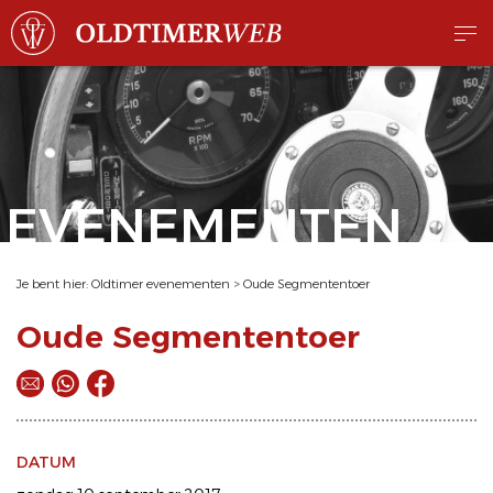
EVENEMENTEN
Je bent hier:
Oldtimer evenementen
>
Oude Segmententoer
Oude Segmententoer
DATUM