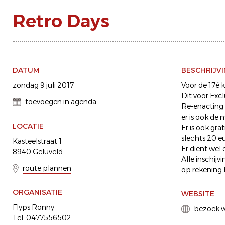
Retro Days
DATUM
BESCHRIJV
zondag 9 juli 2017
Voor de 17é 
Dit voor Exc
toevoegen in agenda
Re-enacting L
er is ook de
LOCATIE
Er is ook gra
slechts 20 e
Kasteelstraat 1
Er dient wel
8940 Geluveld
Alle inschijv
route plannen
op rekening
ORGANISATIE
WEBSITE
Flyps Ronny
bezoek w
Tel. 0477556502