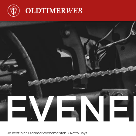
EVENE
Je bent hier:
Oldtimer evenementen
>
Retro Days