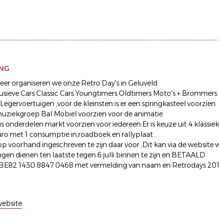
ING
keer organiseren we onze Retro Day's in Geluveld
lusieve Cars Classic Cars Youngtimers Oldtimers Moto's + Brommers
egervoertuigen ,voor de kleinsten is er een springkasteel voorzien
 muziekgroep Bal Mobiel voorzien voor de animatie.
tis onderdelen markt voorzien voor iedereen.Er is keuze uit 4 klassiek
uro met 1 consumptie in,roadboek en rallyplaat .
 op voorhand ingeschreven te zijn daar voor ,Dit kan via de websit
ingen dienen ten laatste tegen 6 julli binnen te zijn en BETAALD
 BE82 1430 8847 0468 met vermelding van naam en Retrodays 20
ebsite