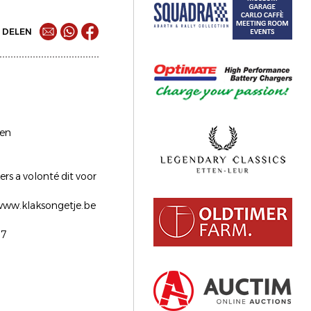
DELEN
 en
ers a volonté dit voor
e www.klaksongetje.be
17