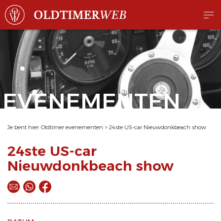
EVENEMENTEN
Je bent hier:
Oldtimer evenementen
>
24ste US-car Nieuwdonkbeach show
24ste US-car
Nieuwdonkbeach show