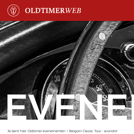
EVENE
Je bent hier:
Oldtimer evenementen
>
Bergom Classic Tour - avondrit