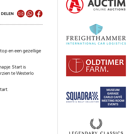
DELEN
top en een gezellige
apje. Start is
orzien te Westerlo
tart.