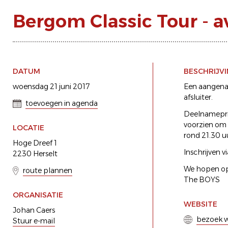
Bergom Classic Tour - a
DATUM
BESCHRIJV
woensdag 21 juni 2017
Een aangenam
afsluiter.
toevoegen in agenda
Deelnameprijs
voorzien om 1
LOCATIE
rond 21.30 u
Hoge Dreef 1
Inschrijven 
2230 Herselt
We hopen op 
route plannen
The BOYS
ORGANISATIE
WEBSITE
Johan Caers
bezoek w
Stuur e-mail