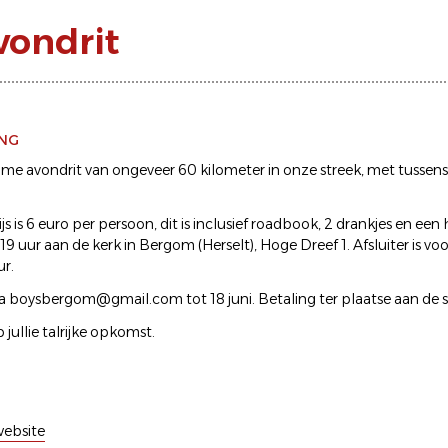
vondrit
ING
e avondrit van ongeveer 60 kilometer in onze streek, met tussens
 is 6 euro per persoon, dit is inclusief roadbook, 2 drankjes en een h
9 uur aan de kerk in Bergom (Herselt), Hoge Dreef 1. Afsluiter is vo
ur.
via boysbergom@gmail.com tot 18 juni. Betaling ter plaatse aan de s
jullie talrijke opkomst.
ebsite