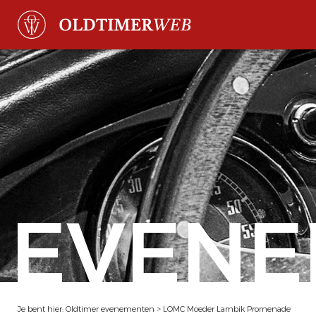
EVENE
Je bent hier:
Oldtimer evenementen
>
LOMC Moeder Lambik Promenade