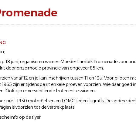
Promenade
ING
en,
, op 18 juni, organiseren we een Moeder Lambik Promenade voor ou
drit door onze mooie provincie van ongeveer 85 km.
orzien vanaf 12 en je kan inschrijven tussen 11 en 13u. Voor piloten 
965 zijn er tijdens de rit enkele proeven voorzien. Wie daar goed i
n. Ook zijn er verschillende trofeeën te winnen.
r pré – 1930 motorfietsen en LOMC-leden is gratis. De andere dee
en is voorzien tot de vertrekplaats.
sche info op de flyer.