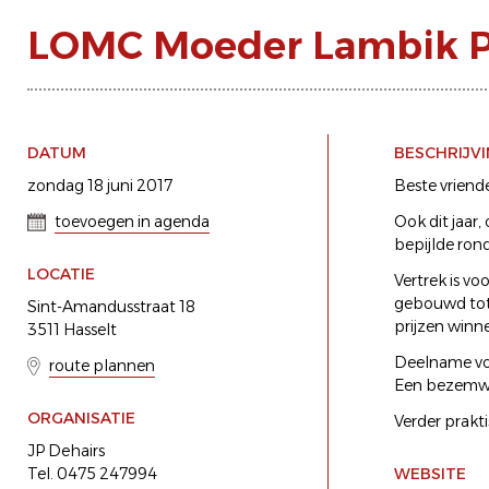
LOMC Moeder Lambik 
DATUM
BESCHRIJV
zondag 18 juni 2017
Beste vriend
toevoegen in agenda
Ook dit jaar
bepijlde ron
LOCATIE
Vertrek is vo
gebouwd tot 1
Sint-Amandusstraat 18
prijzen winne
3511 Hasselt
Deelname voo
route plannen
Een bezemwag
ORGANISATIE
Verder prakti
JP Dehairs
Tel. 0475 247994
WEBSITE