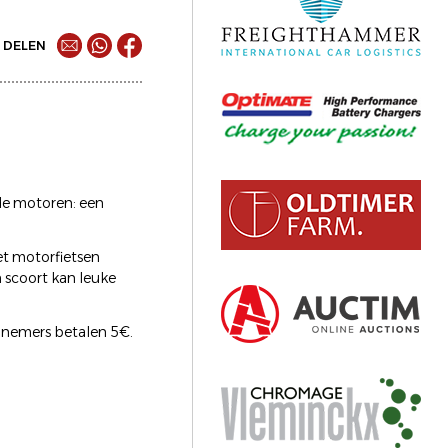
DELEN
de motoren: een
met motorfietsen
n scoort kan leuke
lnemers betalen 5€.