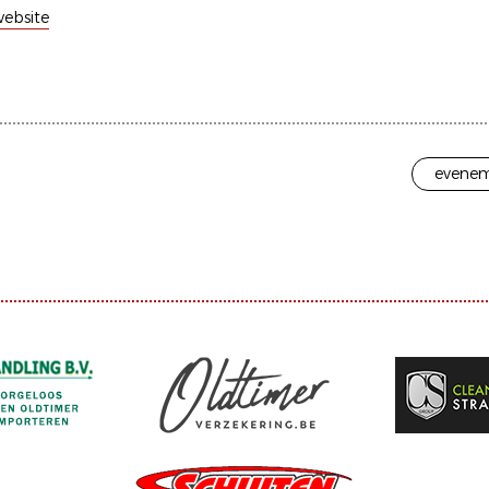
ebsite
evenem