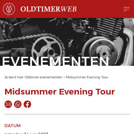
EVENEMENTEN
Je bent hier:
Oldtimer evenementen
>
Midsummer Evening Tour
Midsummer Evening Tour
DATUM