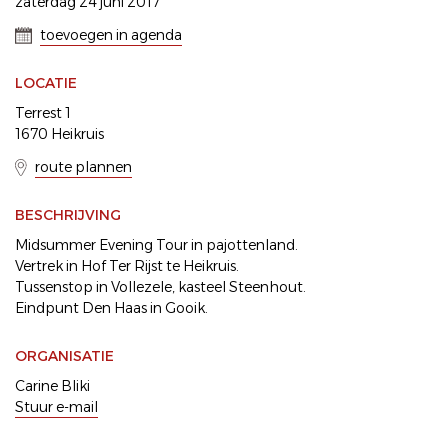
zaterdag 24 juni 2017
toevoegen in agenda
LOCATIE
Terrest 1
1670 Heikruis
route plannen
BESCHRIJVING
Midsummer Evening Tour in pajottenland.
Vertrek in Hof Ter Rijst te Heikruis.
Tussenstop in Vollezele, kasteel Steenhout.
Eindpunt Den Haas in Gooik.
ORGANISATIE
Carine Bliki
Stuur e-mail