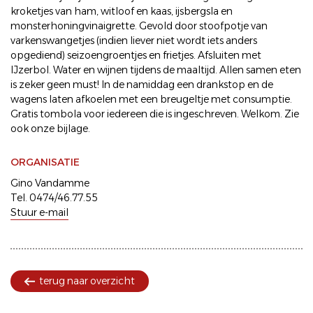
kroketjes van ham, witloof en kaas, ijsbergsla en
monsterhoningvinaigrette. Gevold door stoofpotje van
varkenswangetjes (indien liever niet wordt iets anders
opgediend) seizoengroentjes en frietjes. Afsluiten met
IJzerbol. Water en wijnen tijdens de maaltijd. Allen samen eten
is zeker geen must! In de namiddag een drankstop en de
wagens laten afkoelen met een breugeltje met consumptie.
Gratis tombola voor iedereen die is ingeschreven. Welkom. Zie
ook onze bijlage.
ORGANISATIE
Gino Vandamme
Tel. 0474/46.77.55
Stuur e-mail
terug naar overzicht