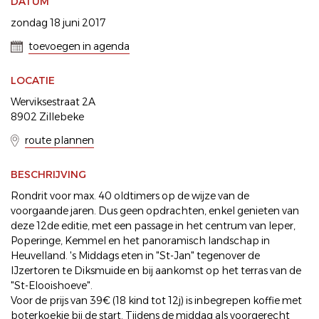
DATUM
zondag 18 juni 2017
toevoegen in agenda
LOCATIE
Werviksestraat 2A
8902 Zillebeke
route plannen
BESCHRIJVING
Rondrit voor max. 40 oldtimers op de wijze van de
voorgaande jaren. Dus geen opdrachten, enkel genieten van
deze 12de editie, met een passage in het centrum van Ieper,
Poperinge, Kemmel en het panoramisch landschap in
Heuvelland. 's Middags eten in "St-Jan" tegenover de
IJzertoren te Diksmuide en bij aankomst op het terras van de
"St-Elooishoeve".
Voor de prijs van 39€ (18 kind tot 12j) is inbegrepen koffie met
boterkoekje bij de start. Tijdens de middag als voorgerecht