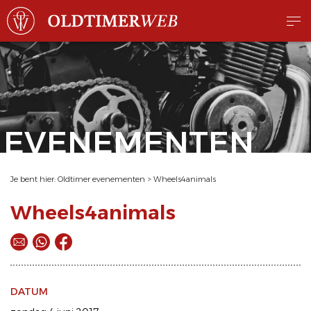
EVENEMENTEN
Je bent hier:
Oldtimer evenementen
>
Wheels4animals
Wheels4animals
DATUM