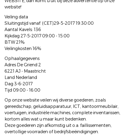
WEBSITE, dan komt u uit bij deze advertentie op onze
website!
Veiling data
Sluitingstijd vanaf: (CET)29-5-2017 19:30:00
Aantal Kavels: 136
Kijkdag 27-5-2017 09:00 - 15:00
BTW 21%
Veilingkosten 16%
Ophaalgegevens
Adres De Griend 2
6221 AJ - Maastricht
Land Nederland
Dag 3-6-2017
Tijd 09:00 - 16:00
Op onze website veilen wij diverse goederen, zoals
gereedschap, geluidsapparatuur, ICT, kantoormeubilair,
voertuigen, industriële machines, complete inventarissen,
kortom alles wat u maar kunt bedenken.
Deze goederen zijn afkomstig uit o.a. faillissementen,
overtollige voorraden of bedrijfsbeëindigingen.