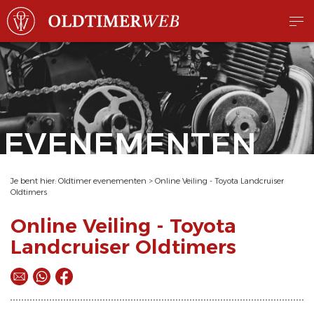
EVENEMENTEN
Je bent hier:
Oldtimer evenementen
>
Online Veiling - Toyota Landcruiser
Oldtimers
Online Veiling - Toyota
Landcruiser Oldtimers