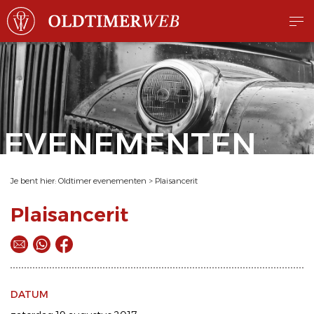
EVENEMENTEN
Je bent hier:
Oldtimer evenementen
>
Plaisancerit
Plaisancerit
DATUM