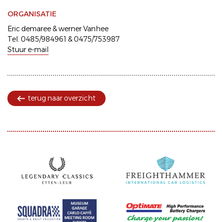
ORGANISATIE
Eric demaree & werner Vanhee
Tel. 0485/984961 & 0475/753987
Stuur e-mail
terug naar overzicht