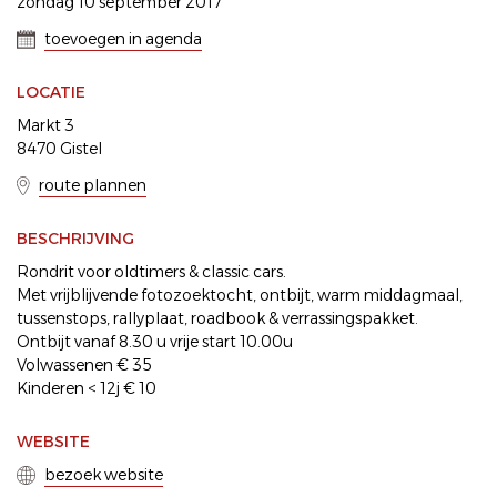
zondag 10 september 2017
toevoegen in agenda
LOCATIE
Markt 3
8470 Gistel
route plannen
BESCHRIJVING
Rondrit voor oldtimers & classic cars.
Met vrijblijvende fotozoektocht, ontbijt, warm middagmaal,
tussenstops, rallyplaat, roadbook & verrassingspakket.
Ontbijt vanaf 8.30 u vrije start 10.00u
Volwassenen € 35
Kinderen < 12j € 10
WEBSITE
bezoek website