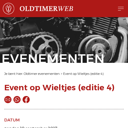
EVENEMENTEN
Je bent hier:
Oldtimer evenementen
>
Event op Wieltjes (editie 4)
Event op Wieltjes (editie 4)
DATUM