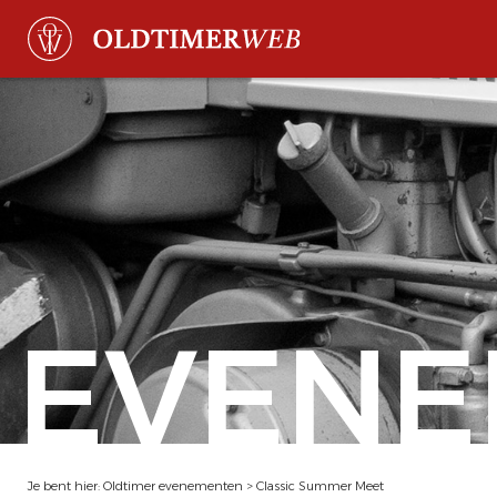
EVENE
Je bent hier:
Oldtimer evenementen
>
Classic Summer Meet