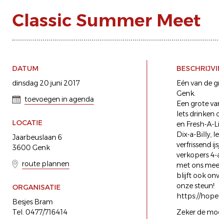
Classic Summer Meet
DATUM
BESCHRIJV
dinsdag 20 juni 2017
Eén van de g
Genk.
toevoegen in agenda
Een grote va
Iets drinken 
LOCATIE
en Fresh-A-L
Dix-a-Billy, 
Jaarbeuslaan 6
verfrissend i
3600 Genk
verkopers 4-a
route plannen
met ons mee.
blijft ook o
onze steun!
ORGANISATIE
https://hope
Besjes Bram
Tel. 0477/716414
Zeker de moe