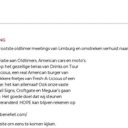
ING
rootste oldtimer meetings van Limburg en omstreken verhuist naa
riatie aan Oldtimers, American cars en moto's.
op het gezellige terras van Drinks on Tour
icious, een real American burger van
lekkere frietjes van Fresh-A-Licious of een
jsje: het kan allemaal! Ook onze vaste
ll Signs, Croftgate en Meguiar's gaan
 Het goede doel dat wij steunen
nveranderd: HOPE kan blijven rekenen op
benefiet.com/
ite om eens te komen kijken.