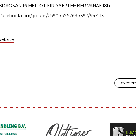
SDAG VAN 16 MEI TOT EIND SEPTEMBER VANAF 18h
.facebook.com/groups/259055257635397/?fref=ts
ebsite
evenem