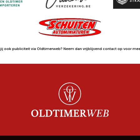
jij ook publiciteit via Oldtimerweb?
Neem dan vrijblijvend contact op
voor meer