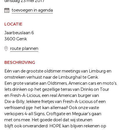
dinsdag 23 mei 2017
toevoegen in agenda
LOCATIE
Jaarbeuslaan 6
3600 Genk
route plannen
BESCHRIJVING
Eén van de grootste oldtimer meetings van Limburg en
omstreken verhuist naar de Limburghal te Genk.
Een grote variatie aan Oldtimers, American cars en moto's.
Iets drinken op het gezellige terras van Drinks on Tour
en Fresh-A-Licious, een real American burger van
Dix-a-Billy, lekkere frietjes van Fresh-A-Licious of een
verfrissend ijsje: het kan allemaal! Ook onze vaste
verkopers 4-all Signs, Croftgate en Meguiar's gaan
met ons mee. Het goede doel dat wij steunen
blijft ook onveranderd: HOPE kan blijven rekenen op