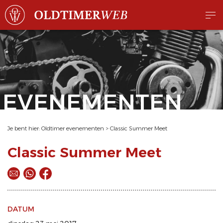
EVENEMENTEN
Je bent hier:
Oldtimer evenementen
>
Classic Summer Meet
Classic Summer Meet
DATUM