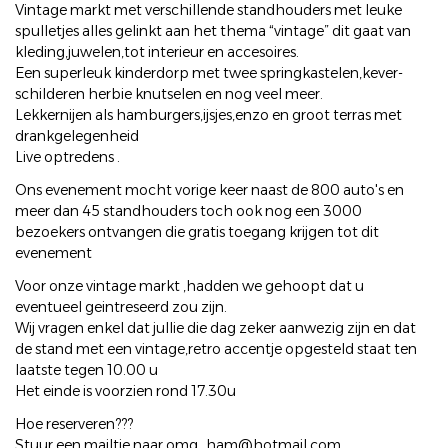
Vintage markt met verschillende standhouders met leuke
spulletjes alles gelinkt aan het thema “vintage” dit gaat van
kleding,juwelen,tot interieur en accesoires.
Een superleuk kinderdorp met twee springkastelen,kever-
schilderen herbie knutselen en nog veel meer.
Lekkernijen als hamburgers,ijsjes,enzo en groot terras met
drankgelegenheid
Live optredens .
Ons evenement mocht vorige keer naast de 800 auto's en
meer dan 45 standhouders toch ook nog een 3000
bezoekers ontvangen die gratis toegang krijgen tot dit
evenement
Voor onze vintage markt ,hadden we gehoopt dat u
eventueel geintreseerd zou zijn.
Wij vragen enkel dat jullie die dag zeker aanwezig zijn en dat
de stand met een vintage,retro accentje opgesteld staat ten
laatste tegen 10.00 u
Het einde is voorzien rond 17.30u
Hoe reserveren???
Stuur een mailtje naar omg_ham@hotmail.com