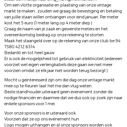
Om een vlotte organisatie en plaatsing van onze vintage
markt te maken , zouden we graag de bevestiging en betaling
van jullie staan willen ontvangen voor eind januari. Per meter
kost het 5 euro (1 meter lang op 4 meter diep )
Graag de naam van je zaak en gewenste meters en het
overeenkomstig bedrag op onze rekening te storten
Maak het staangeld over op de rekening van onze club be 94
7380 4212 6314
Bedankt en tot heel gauw
Er is ook de mogelijkheid tot gebruik van elektriciteit.(iedereen
voorziet wel eigen verlengkabels deze gaan we niet meer
voorzien omdat ze elk jaar niet worden terug bezorgt )
Mocht u geinteresserd zijn om die dag onze vintage markt
mee op te fleuren laat het me dan vlug weten .
Beste standhouder,uiteraard geen evenement zonder de
nodige financiën en daarmee dat we dus ook op zoek zijn naar
enkele sponsors voor 1 mei
Voor onze sponsors is er uiteraard ook
Voorzien dat ze op ons evenement hun
Logo mogen uithangen en al onze sponsors worden ook