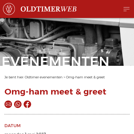
EVENEMENTEN
Je bent hier:
Oldtimer evenementen
>
Omg-ham meet & greet
Omg-ham meet & greet
DATUM