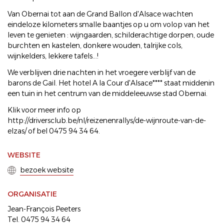
Van Obernai tot aan de Grand Ballon d'Alsace wachten
eindeloze kilometers smalle baantjes op u om volop van het
leven te genieten : wijngaarden, schilderachtige dorpen, oude
burchten en kastelen, donkere wouden, talrijke cols,
wijnkelders, lekkere tafels...!
We verblijven drie nachten in het vroegere verblijf van de
barons de Gail. Het hotel A la Cour d'Alsace**** staat middenin
een tuin in het centrum van de middeleeuwse stad Obernai.
Klik voor meer info op
http://driversclub.be/nl/reizenenrallys/de-wijnroute-van-de-
elzas/ of bel 0475 94 34 64.
WEBSITE
bezoek website
ORGANISATIE
Jean-François Peeters
Tel. 0475 94 34 64