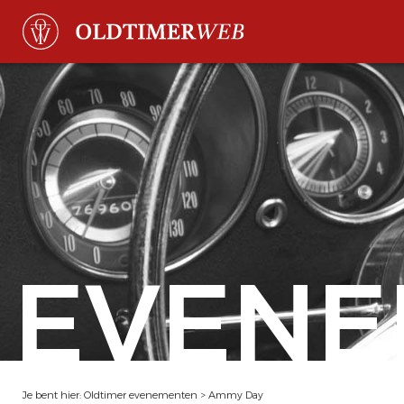
EVENE
Je bent hier:
Oldtimer evenementen
>
Ammy Day