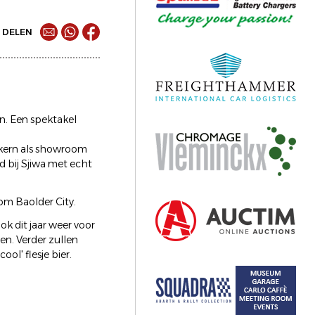
DELEN
n. Een spektakel
 kern als showroom
d bij Sjiwa met echt
rom Baolder City.
ok dit jaar weer voor
n. Verder zullen
l' flesje bier.