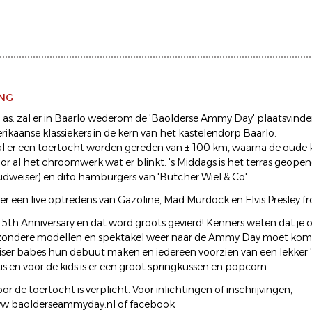
ING
i as. zal er in Baarlo wederom de 'Baolderse Ammy Day' plaatsvinde
kaanse klassiekers in de kern van het kastelendorp Baarlo.
al er een toertocht worden gereden van ± 100 km, waarna de oude
or al het chroomwerk wat er blinkt. 's Middags is het terras geopen
dweiser) en dito hamburgers van 'Butcher Wiel & Co'.
 er een live optredens van Gazoline, Mad Murdock en Elvis Presley f
e 15th Anniversary en dat word groots gevierd! Kenners weten dat je o
jzondere modellen en spektakel weer naar de Ammy Day moet kome
er babes hun debuut maken en iedereen voorzien van een lekker 'coo
tis en voor de kids is er een groot springkussen en popcorn.
oor de toertocht is verplicht. Voor inlichtingen of inschrijvingen,
www.baolderseammyday.nl of facebook