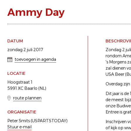
Ammy Day
DATUM
BESCHRIJV
zondag 2 juli 2017
Zondag 2 jul
rondom Ameri
toevoegen in agenda
's Morgens z
zal dienen vo
LOCATIE
USA Beer (Bu
Hoogstraat 1
Overdag zijn
5991 XC Baarlo (NL)
Dit jaar is d
route plannen
de meest bi
onze Budweis
ORGANISATIE
Entree is gra
Peter Smits (USPARTSTODAY)
Inschrijven v
Stuur e-mail
of kijk op 