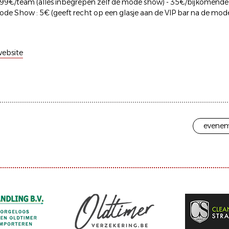
 : 99€/team (alles inbegrepen zelf de mode show) - 35€/bijkomende
ode Show : 5€ (geeft recht op een glasje aan de VIP bar na de mo
ebsite
evenem