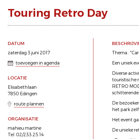
Touring Retro Day
DATUM
BESCHRIJV
zaterdag 3 juni 2017
Thema : "Car
toevoegen in agenda
Een uniek e
Diverse activ
LOCATIE
touristische
RETRO MODE S
Elisabethlaan
schitterende
7850 Edingen
De bezoekers
route plannen
het park zel
ORGANISATIE
Het event ga
mahieu martine
De unieke re
Tel. 02/233.25.14