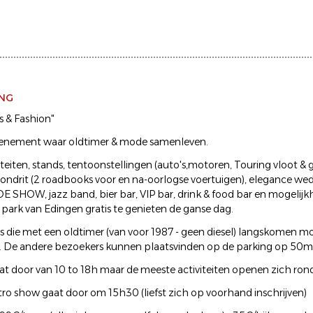
ING
s & Fashion"
venement waar oldtimer & mode samenleven.
iteiten, stands, tentoonstellingen (auto's,motoren, Touring vloot & 
 rondrit (2 roadbooks voor en na-oorlogse voertuigen), elegance wed
HOW, jazz band, bier bar, VIP bar, drink & food bar en mogelijk
 park van Edingen gratis te genieten de ganse dag.
 die met een oldtimer (van voor 1987 - geen diesel) langskomen m
f. De andere bezoekers kunnen plaatsvinden op de parking op 50m 
at door van 10 to 18h maar de meeste activiteiten openen zich ron
tro show gaat door om 15h30 (liefst zich op voorhand inschrijven)