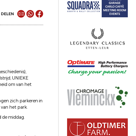
DELEN
geschiedenis),
strijd, UNIEKE
heid om van het
ogen zich parkeren in
van het park.
d de middag.