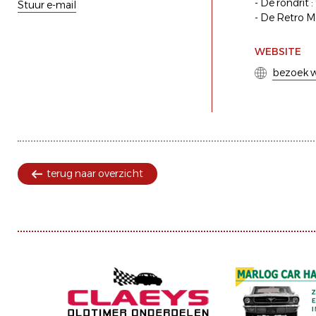
- De rondrit
Stuur e-mail
- De Retro M
WEBSITE
bezoek w
terug naar overzicht