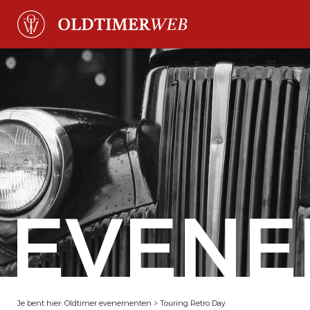
EVENE
Je bent hier:
Oldtimer evenementen
>
Touring Retro Day