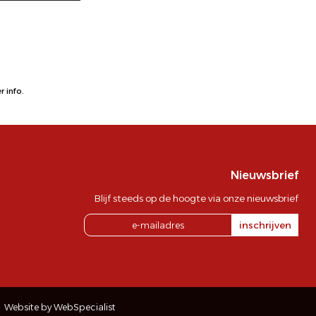
 info.
Nieuwsbrief
Blijf steeds op de hoogte via onze nieuwsbrief
inschrijven
Website by WebSpecialist