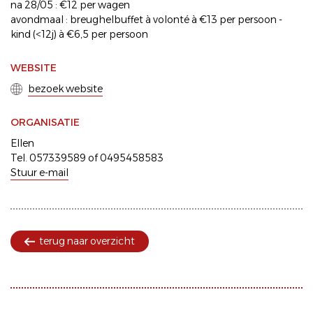
na 28/05 : €12 per wagen
avondmaal : breughelbuffet à volonté à €13 per persoon -
kind (<12j) à €6,5 per persoon
WEBSITE
bezoek website
ORGANISATIE
Ellen
Tel. 057339589 of 0495458583
Stuur e-mail
terug naar overzicht