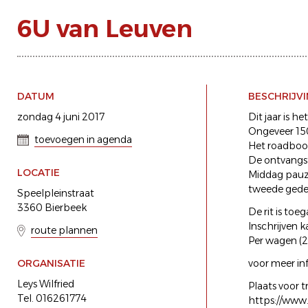
6U van Leuven
DATUM
BESCHRIJV
zondag 4 juni 2017
Dit jaar is he
Ongeveer 150
toevoegen in agenda
Het roadbook
De ontvangst
LOCATIE
Middag pauze
tweede gede
Speelpleinstraat
3360 Bierbeek
De rit is toe
Inschrijven k
route plannen
Per wagen (2p
ORGANISATIE
voor meer in
Leys Wilfried
Plaats voor tr
Tel. 016261774
https://www