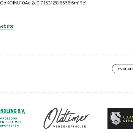
GbKOlNU10Ag!2e0!7i13312!8i6656!6m1!1e1
ebsite
evenem