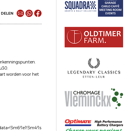
DELEN
herkenningspunten.
u30.
tart worden voor het
ata=!3m6!1e1!3m4!1s