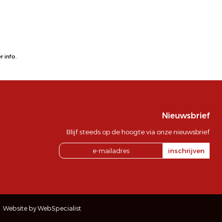
 info.
Nieuwsbrief
Blijf steeds op de hoogte via onze nieuwsbrief
inschrijven
Website by WebSpecialist