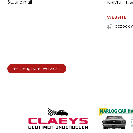
Stuur e-mail
Ndl7Bl__Foy
WEBSITE
bezoek w
terug naar overzicht