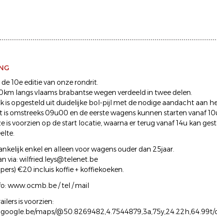
ING
t de 10e editie van onze rondrit.
km langs vlaams brabantse wegen verdeeld in twee delen.
 is opgesteld uit duidelijke bol-pijl met de nodige aandacht aan 
 is omstreeks 09u00 en de eerste wagens kunnen starten vanaf 10
 is voorzien op de start locatie, waarna er terug vanaf 14u kan ges
elte.
gankelijk enkel en alleen voor wagens ouder dan 25jaar.
an via: wilfried.leys@telenet.be
ers) €20 incluis koffie + koffiekoeken.
fo: www.ocmb.be / tel / mail
ailers is voorzien:
.google.be/maps/@50.8269482,4.7544879,3a,75y,24.22h,64.99t/d