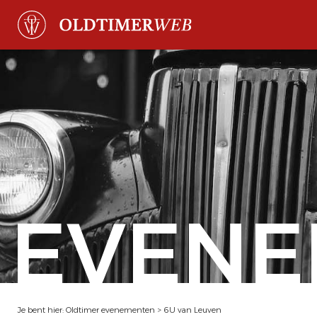
EVENE
Je bent hier:
Oldtimer evenementen
>
6U van Leuven