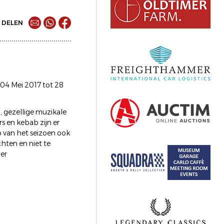
DELEN
 04 Mei 2017 tot 28
, gezellige muzikale
s en kebab zijn er
op van het seizoen ook
chten en niet te
mer