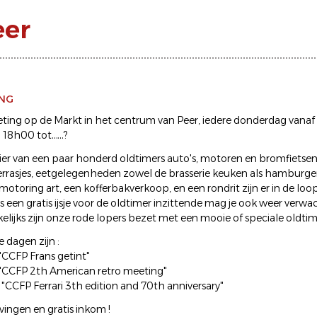
eer
ING
ing op de Markt in het centrum van Peer, iedere donderdag vanaf
a 18h00 tot……?
er van een paar honderd oldtimers auto's, motoren en bromfietsen
errasjes, eetgelegenheden zowel de brasserie keuken als hamburger
 motoring art, een kofferbakverkoop, en een rondrit zijn er in de lo
s een gratis ijsje voor de oldtimer inzittende mag je ook weer verwa
elijks zijn onze rode lopers bezet met een mooie of speciale oldti
e dagen zijn :
"CCFP Frans getint"
 "CCFP 2th American retro meeting"
"CCFP Ferrari 3th edition and 70th anniversary"
vingen en gratis inkom !