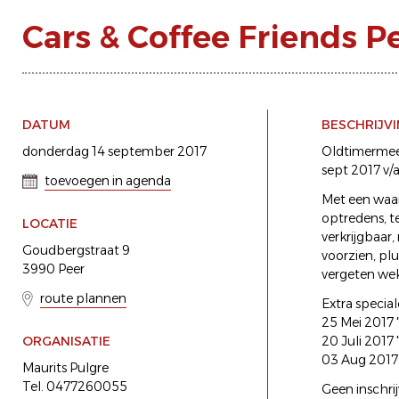
Cars & Coffee Friends P
DATUM
BESCHRIJV
donderdag 14 september 2017
Oldtimermeet
sept 2017 v/
toevoegen in agenda
Met een waai
optredens, t
LOCATIE
verkrijgbaar,
Goudbergstraat 9
voorzien, plu
3990 Peer
vergeten wek
route plannen
Extra special
25 Mei 2017 
ORGANISATIE
20 Juli 2017
03 Aug 2017 
Maurits Pulgre
Tel. 0477260055
Geen inschrij