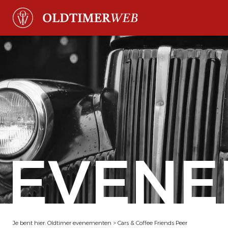
EVENE
Je bent hier:
Oldtimer evenementen
>
Cars & Coffee Friends Peer