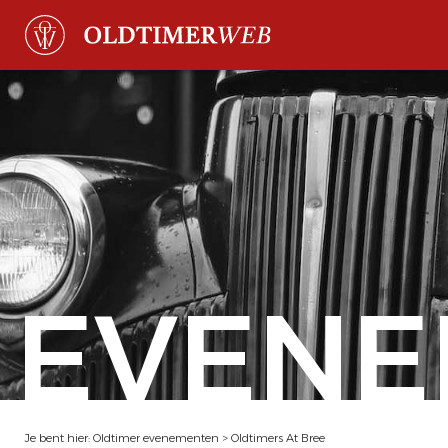
EVENE
Je bent hier:
Oldtimer evenementen
>
Oldtimers At Bree