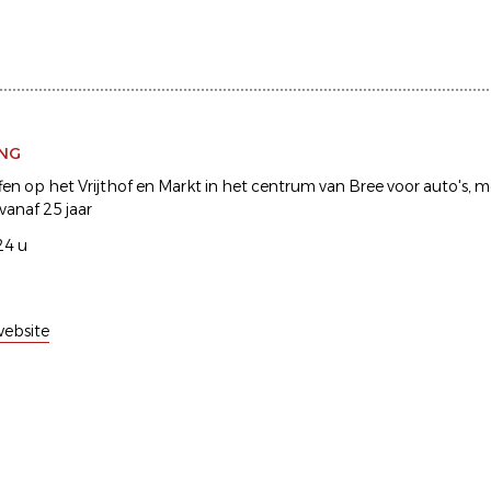
ING
fen op het Vrijthof en Markt in het centrum van Bree voor auto's, 
vanaf 25 jaar
24 u
ebsite