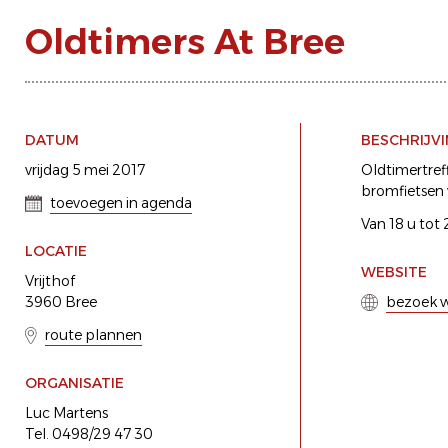
Oldtimers At Bree
DATUM
BESCHRIJV
vrijdag 5 mei 2017
Oldtimertref
bromfietsen 
toevoegen in agenda
Van 18 u tot 
LOCATIE
WEBSITE
Vrijthof
3960 Bree
bezoek w
route plannen
ORGANISATIE
Luc Martens
Tel. 0498/29 47 30