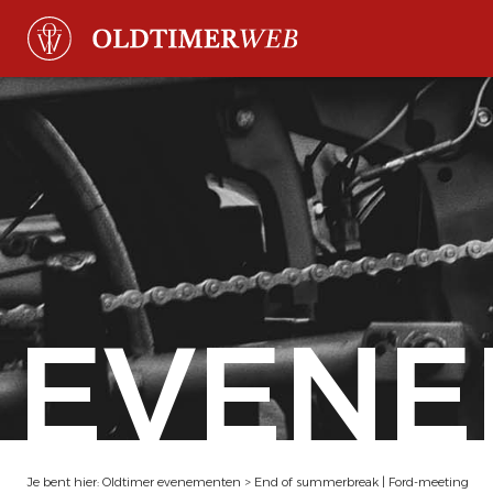
EVENE
Je bent hier:
Oldtimer evenementen
>
End of summerbreak | Ford-meeting