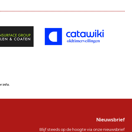
 info.
Nieuwsbrief
Blijf steeds op de hoogte via onze nieuwsbrief