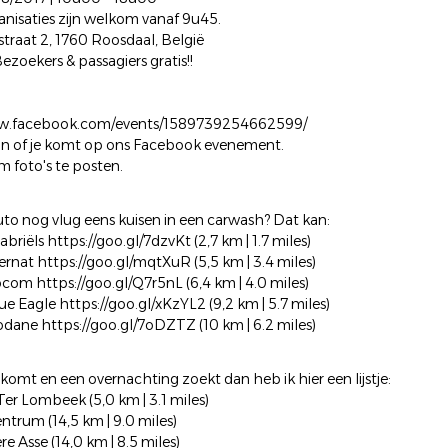
anisaties zijn welkom vanaf 9u45.
straat 2, 1760 Roosdaal, België
ezoekers & passagiers gratis!!
ww.facebook.com/events/1589739254662599/
an of je komt op ons Facebook evenement.
m foto's te posten.
auto nog vlug eens kuisen in een carwash? Dat kan:
abriëls https://goo.gl/7dzvKt (2,7 km | 1.7 miles)
ernat https://goo.gl/mqtXuR (5,5 km | 3.4 miles)
ocom https://goo.gl/Q7r5nL (6,4 km | 4.0 miles)
e Eagle https://goo.gl/xKzYL2 (9,2 km | 5.7 miles)
dane https://goo.gl/7oDZTZ (10 km | 6.2 miles)
r komt en een overnachting zoekt dan heb ik hier een lijstje:
Ter Lombeek (5,0 km | 3.1 miles)
Centrum (14,5 km | 9.0 miles)
e Asse (14,0 km | 8.5 miles)