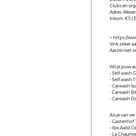
Clubs en org
Adres: Wever
Inkom: €5 | B
> https://w
Vink zeker a
Aarzel niet o
Wil je jouw 
- Self wash G
- Self wash T
- Carwash Is
- Carwash Blu
- Carwash Do
Als je van ve
- Gastenhof 
- Ibis Aalst 
- La Chaumier