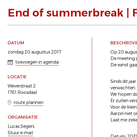
End of summerbreak | 
DATUM
BESCHRIJV
zondag 20 augustus 2017
Op 20 august
De meeting g
toevoegen in agenda
De winst gaa
LOCATIE
Sinds dit jaa
Weverstraat 2
verwachten. 
1761 Roosdaal
We hopen dat 
Er zullen ver
route plannen
Voor de klein
Aarzel niet 
ORGANISATIE
Laat me zeke
Lucas Segers
Stuur e-mail
Datum: 20/0