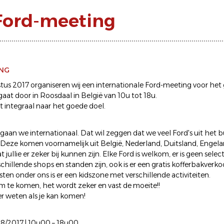
Ford-meeting
ING
us 2017 organiseren wij een internationale Ford-meeting voor het
aat door in Roosdaal in België van 10u tot 18u.
t integraal naar het goede doel.
r gaan we internationaal. Dat wil zeggen dat we veel Ford's uit het 
Deze komen voornamelijk uit België, Nederland, Duitsland, Engelan
jullie er zeker bij kunnen zijn. Elke Ford is welkom, er is geen select
schillende shops en standen zijn, ook is er een gratis kofferbakverko
sten onder ons is er een kidszone met verschillende activiteiten.
om te komen, het wordt zeker en vast de moeite!!
r weten als je kan komen!
8/2017 | 10u00 – 18u00