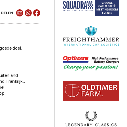
DELEN
 goede doel.
buitenland
d, Frankrijk…
ie!
op.