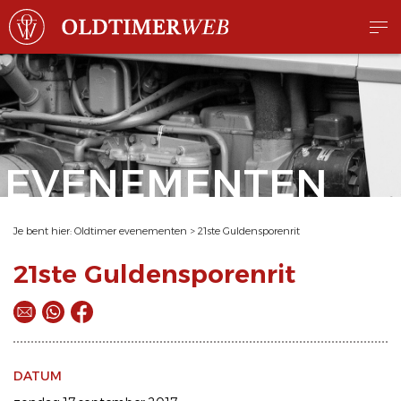
EVENEMENTEN
Je bent hier:
Oldtimer evenementen
>
21ste Guldensporenrit
21ste Guldensporenrit
DATUM