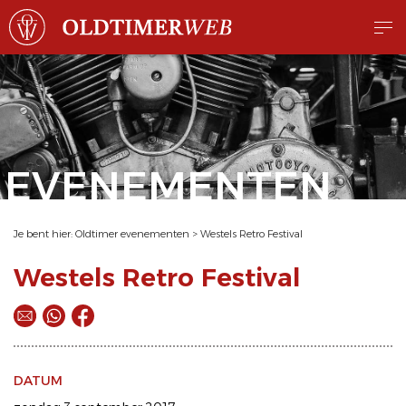
EVENEMENTEN
Je bent hier:
Oldtimer evenementen
>
Westels Retro Festival
Westels Retro Festival
DATUM