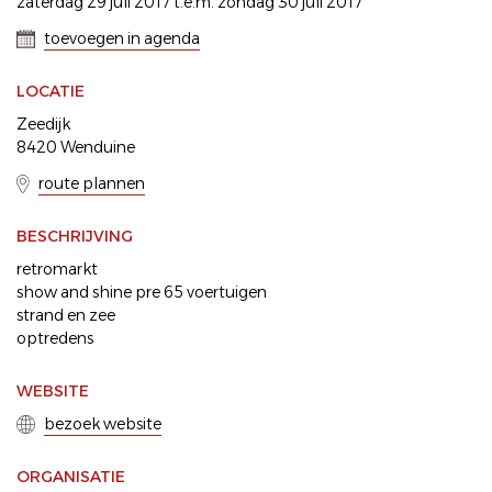
zaterdag 29 juli 2017 t.e.m. zondag 30 juli 2017
toevoegen in agenda
LOCATIE
Zeedijk
8420 Wenduine
route plannen
BESCHRIJVING
retromarkt
show and shine pre 65 voertuigen
strand en zee
optredens
WEBSITE
bezoek website
ORGANISATIE