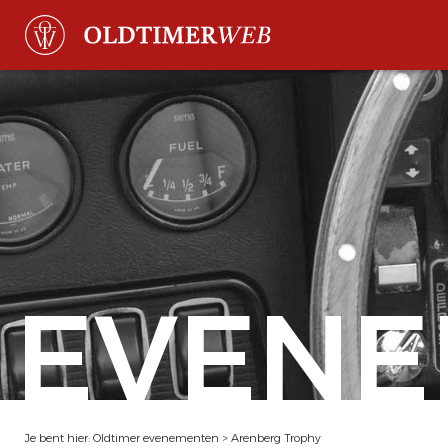
EVENE
Je bent hier:
Oldtimer evenementen
>
Arenberg Trophy