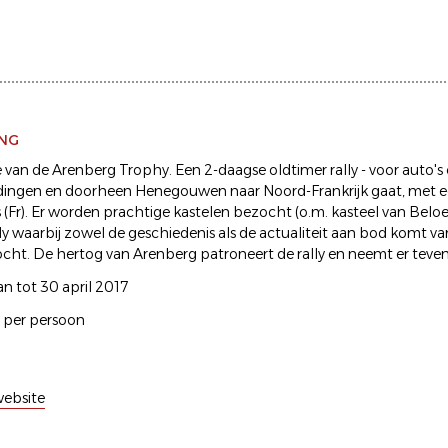
ING
 van de Arenberg Trophy. Een 2-daagse oldtimer rally - voor auto's 
Edingen en doorheen Henegouwen naar Noord-Frankrijk gaat, met e
(Fr). Er worden prachtige kastelen bezocht (o.m. kasteel van Beloei
lly waarbij zowel de geschiedenis als de actualiteit aan bod komt va
ht. De hertog van Arenberg patroneert de rally en neemt er teven
an tot 30 april 2017
R per persoon
ebsite