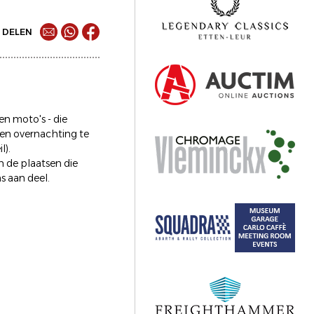
DELEN
en moto's - die
en overnachting te
l).
n de plaatsen die
s aan deel.