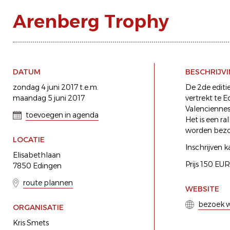
Arenberg Trophy
DATUM
BESCHRIJV
zondag 4 juni 2017 t.e.m.
De 2de editie
maandag 5 juni 2017
vertrekt te 
Valenciennes 
toevoegen in agenda
Het is een ra
worden bezoc
LOCATIE
Inschrijven k
Elisabethlaan
Prijs 150 EU
7850 Edingen
route plannen
WEBSITE
bezoek w
ORGANISATIE
Kris Smets