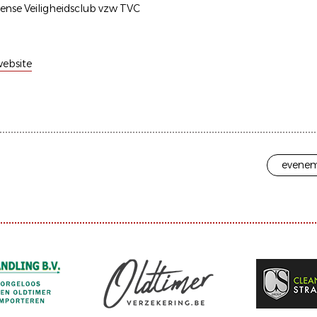
ense Veiligheidsclub vzw TVC
ebsite
evenem