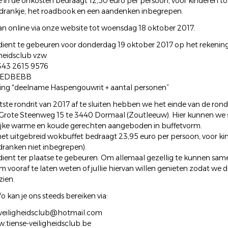
in de onkosten bedraagt 12,50 euro per persoon, voor kinderen tot 1
+ drankje, het roadbook en een aandenken inbegrepen.
kan online via onze website tot woensdag 18 oktober 2017.
dient te gebeuren voor donderdag 19 oktober 2017 op het reken
gheidsclub vzw
343 2615 9576
KREDBEBB
ing “deelname Haspengouwrit + aantal personen”
ste rondrit van 2017 af te sluiten hebben we het einde van de rondr
 Grote Steenweg 15 te 3440 Dormaal (Zoutleeuw). Hier kunnen we
lijke warme en koude gerechten aangeboden in buffetvorm.
 het uitgebreid wokbuffet bedraagt 23,95 euro per persoon, voor ki
(dranken niet inbegrepen).
dient ter plaatse te gebeuren. Om allemaal gezellig te kunnen same
m vooraf te laten weten of jullie hiervan willen genieten zodat we 
ien.
o kan je ons steeds bereiken via:
eveiligheidsclub@hotmail.com
.tiense-veiligheidsclub.be