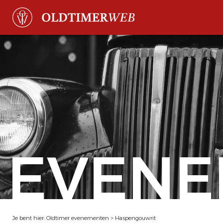
EVENE
Je bent hier:
Oldtimer evenementen
>
Haspengouwrit