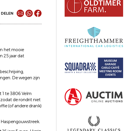
DELEN
en het mooie
 25 jaar dat
beschrijving,
ingen. De wegen zijn
t 1 te 3806 Velm
zodat de rondrit niet
fie (of andere drank)
de Haspengouwstreek.