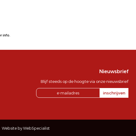
 info.
Nieuwsbrief
Blijf steeds op de hoogte via onze nieuwsbrief
inschrijven
Website by WebSpecialist