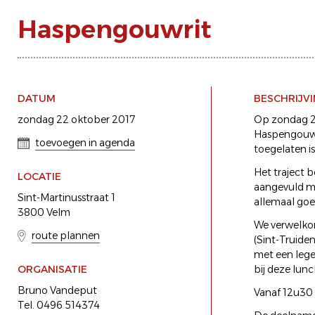
Haspengouwrit
DATUM
BESCHRIJV
zondag 22 oktober 2017
Op zondag 22
Haspengouw.
toevoegen in agenda
toegelaten i
Het traject b
LOCATIE
aangevuld me
Sint-Martinusstraat 1
allemaal goe
3800 Velm
We verwelkom
route plannen
(Sint-Truide
met een lege
ORGANISATIE
bij deze lunc
Bruno Vandeput
Vanaf 12u30 
Tel. 0496 514374