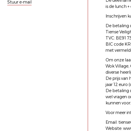
De deelname 
Stuur e-mail
is de lunch 
Inschrijven 
De betaling 
Tiense Veili
TVC: BE91 7
BIC code 
met vermeld
Om onze laat
Wok Village,
diverse heer
De prijs van
jaar 12 euro 
De betaling 
wel vragen o
kunnen voorz
Voor meer inf
Email: tiens
Website: www