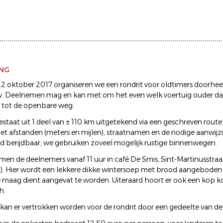
ING
 oktober 2017 organiseren we een rondrit voor oldtimers doorhe
 Deelnemen mag en kan met om het even welk voertuig ouder dan
s tot de openbare weg.
estaat uit 1 deel van ± 110 km uitgetekend via een geschreven route
t afstanden (meters en mijlen), straatnamen en de nodige aanwijz
d berijdbaar, we gebruiken zoveel mogelijk rustige binnenwegen.
en de deelnemers vanaf 11 uur in café De Smis, Sint-Martinusstraa
n). Hier wordt een lekkere dikke wintersoep met brood aangeboden 
 maag dient aangevat te worden. Uiteraard hoort er ook een kop kof
h.
kan er vertrokken worden voor de rondrit door een gedeelte van 