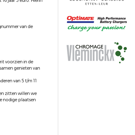
6 jaar 5 euro. Hierin
ingnummer van de
it voorzien in de
 samen genieten van
nderen van 5 t/m 11
n zitten willen we
de nodige plaatsen