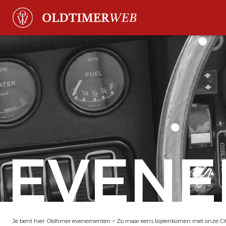
EVENE
Je bent hier:
Oldtimer evenementen
>
Zo maar eens bijeenkomen met onze Cit