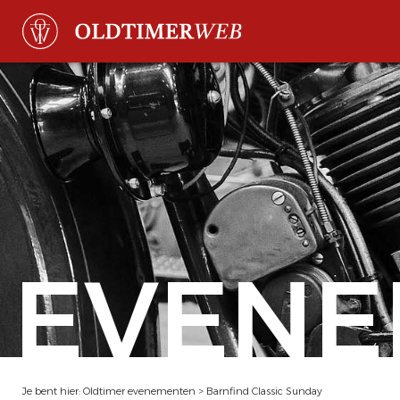
EVENE
Je bent hier:
Oldtimer evenementen
>
Barnfind Classic Sunday