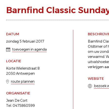
Barnfind Classic Sunda
DATUM
BESCHRIJV
zondag 5 februari 2017
Barnfind Cla
Oldtimer of 
toevoegen in agenda
om uw zondag
verwarmd. Wi
LOCATIE
uitvalshoeke
verkrijgen a
Korte Wielenstraat 8
2030 Antwerpen
WEBSITE
route plannen
bezoek w
ORGANISATIE
Jean De Cort
Tel. 0475860599