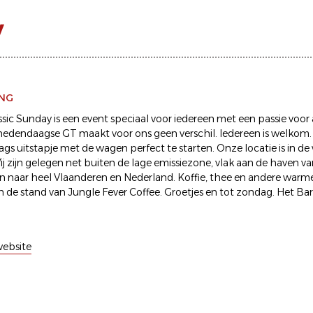
y
ING
ssic Sunday is een event speciaal voor iedereen met een passie voor
hedendaagse GT maakt voor ons geen verschil. Iedereen is welkom. B
s uitstapje met de wagen perfect te starten. Onze locatie is in de
j zijn gelegen net buiten de lage emissiezone, vlak aan de haven 
n naar heel Vlaanderen en Nederland. Koffie, thee en andere warme
an de stand van Jungle Fever Coffee. Groetjes en tot zondag. Het Ba
ebsite