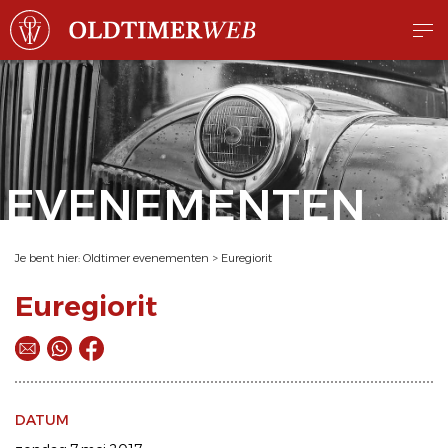
EVENEMENTEN
Je bent hier:
Oldtimer evenementen
>
Euregiorit
Euregiorit
DATUM