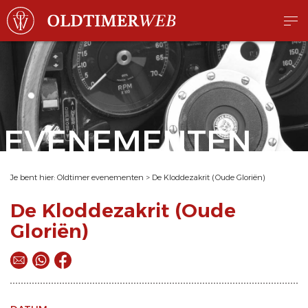
EVENEMENTEN
Je bent hier:
Oldtimer evenementen
>
De Kloddezakrit (Oude Gloriën)
De Kloddezakrit (Oude
Gloriën)