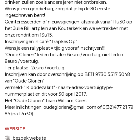
drinken zullen zoals andere jaren niet ontbreken.
Wens je een goodiebag, zorg dat je bij de 80 eerste
ingeschreven bent!
Geïnteresseerden of nieuwsgierigen: afspraak vanaf 11u30 op
het Julie Billiartplein aan Kouterkerk en we vertrekken met
onze rondrit om 13u15.
Inschrijvingen in café "Trapkes Op"
Wens je een rallyplaat = tijdig vooraf inschrijven!!!!
"Oude Gloriën" leden betalen 6euro / voertuig, niet leden
8euro / voertuig,
Ter plaatse +2euro / voertuig.
Inschrijven kan door overschrijving op BE11 9730 5517 5048
van "Oude Gloriën"
vermeld: " Kloddezakrit" : naam-adres-voertuigtype-
nummerplaat en dit voor 30 april 2017.
Het "Oude Gloriën" team William, Geert
Meer inlichtingen: oudeglorien@gmail.com of 0(32)477 21 79
85 (na 17u30)
WEBSITE
bezoek website