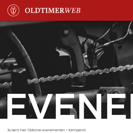
EVENE
Je bent hier:
Oldtimer evenementen
>
Kempenrit