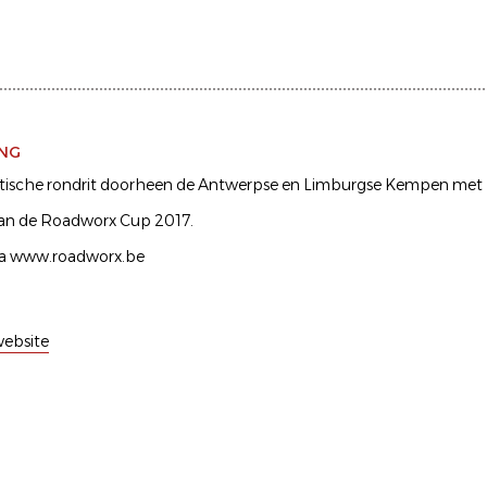
ING
stische rondrit doorheen de Antwerpse en Limburgse Kempen met 
an de Roadworx Cup 2017.
via www.roadworx.be
ebsite