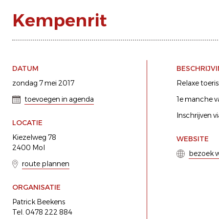
Kempenrit
DATUM
BESCHRIJV
zondag 7 mei 2017
Relaxe toeri
toevoegen in agenda
1e manche v
Inschrijven 
LOCATIE
Kiezelweg 78
WEBSITE
2400 Mol
bezoek w
route plannen
ORGANISATIE
Patrick Beekens
Tel. 0478 222 884