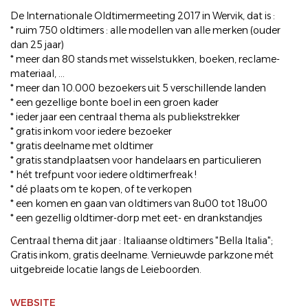
De Internationale Oldtimermeeting 2017 in Wervik, dat is :
* ruim 750 oldtimers : alle modellen van alle merken (ouder
dan 25 jaar)
* meer dan 80 stands met wisselstukken, boeken, reclame-
materiaal, ...
* meer dan 10.000 bezoekers uit 5 verschillende landen
* een gezellige bonte boel in een groen kader
* ieder jaar een centraal thema als publiekstrekker
* gratis inkom voor iedere bezoeker
* gratis deelname met oldtimer
* gratis standplaatsen voor handelaars en particulieren
* hét trefpunt voor iedere oldtimerfreak !
* dé plaats om te kopen, of te verkopen
* een komen en gaan van oldtimers van 8u00 tot 18u00
* een gezellig oldtimer-dorp met eet- en drankstandjes
Centraal thema dit jaar : Italiaanse oldtimers "Bella Italia";
Gratis inkom, gratis deelname. Vernieuwde parkzone mét
uitgebreide locatie langs de Leieboorden.
WEBSITE