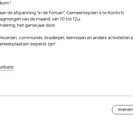
kom !
aan de afspanning "in de Fortuin", Gemeenteplein 4 te Kontich:
agmorgen van de maand, van 10 tot 12u,
ndering, het ganse jaar door.
erkoersen, communies, braderijen, kermissen en andere activiteiten 
rkeerplaatsen beperkt zijn!
ebsite
evenem