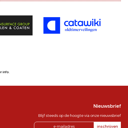
 info.
Nieuwsbrief
Blijf steeds op de hoogte via onze nieuwsbrief
inschrijven