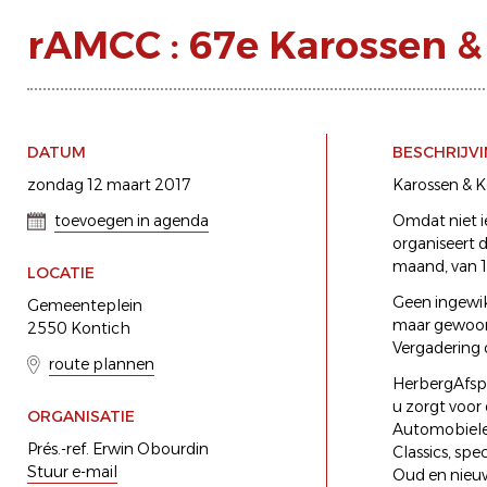
rAMCC : 67e Karossen & 
DATUM
BESCHRIJV
zondag 12 maart 2017
Karossen & Ko
toevoegen in agenda
Omdat niet i
organiseert 
maand, van 1
LOCATIE
Geen ingewik
Gemeenteplein
maar gewoon 
2550 Kontich
Vergadering 
route plannen
HerbergAfspan
u zorgt voor
ORGANISATIE
Automobielen
Prés.-ref. Erwin Obourdin
Classics, spec
Stuur e-mail
Oud en nieuw.