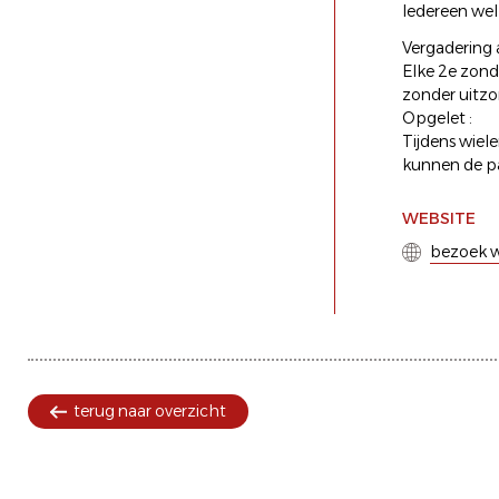
Iedereen wel
Vergadering 
Elke 2e zond
zonder uitzo
Opgelet :
Tijdens wiel
kunnen de pa
WEBSITE
bezoek w
terug naar overzicht