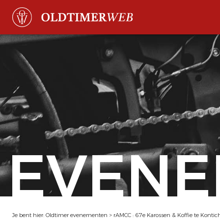
EVENE
Je bent hier:
Oldtimer evenementen
>
rAMCC : 67e Karossen & Koffie te Kontic