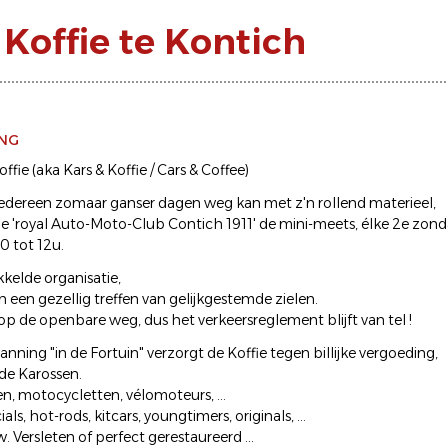
Koffie te Kontich
ING
ffie (aka Kars & Koffie / Cars & Coffee)
edereen zomaar ganser dagen weg kan met z'n rollend materieel,
de 'royal Auto-Moto-Club Contich 1911' de mini-meets, élke 2e zo
0 tot 12u.
kelde organisatie,
een gezellig treffen van gelijkgestemde zielen.
op de openbare weg, dus het verkeersreglement blijft van tel !
ning "in de Fortuin" verzorgt de Koffie tegen billijke vergoeding,
 de Karossen.
, motocycletten, vélomoteurs, ...
ials, hot-rods, kitcars, youngtimers, originals, ...
 Versleten of perfect gerestaureerd ...