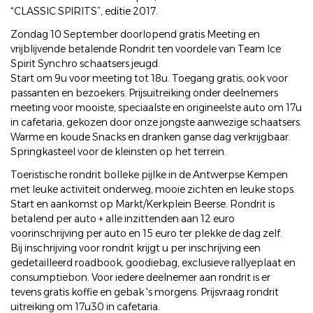
“CLASSIC SPIRITS”, editie 2017.
Zondag 10 September doorlopend gratis Meeting en
vrijblijvende betalende Rondrit ten voordele van Team Ice
Spirit Synchro schaatsers jeugd.
Start om 9u voor meeting tot 18u. Toegang gratis, ook voor
passanten en bezoekers. Prijsuitreiking onder deelnemers
meeting voor mooiste, speciaalste en origineelste auto om 17u
in cafetaria, gekozen door onze jongste aanwezige schaatsers.
Warme en koude Snacks en dranken ganse dag verkrijgbaar.
Springkasteel voor de kleinsten op het terrein.
Toeristische rondrit bolleke pijlke in de Antwerpse Kempen
met leuke activiteit onderweg, mooie zichten en leuke stops.
Start en aankomst op Markt/Kerkplein Beerse. Rondrit is
betalend per auto + alle inzittenden aan 12 euro
voorinschrijving per auto en 15 euro ter plekke de dag zelf.
Bij inschrijving voor rondrit krijgt u per inschrijving een
gedetailleerd roadbook, goodiebag, exclusieve rallyeplaat en
consumptiebon. Voor iedere deelnemer aan rondrit is er
tevens gratis koffie en gebak 's morgens. Prijsvraag rondrit
uitreiking om 17u30 in cafetaria.